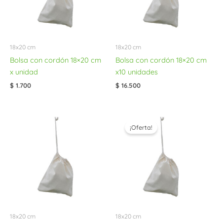
18x20 cm
18x20 cm
Bolsa con cordón 18×20 cm
Bolsa con cordón 18×20 cm
x unidad
x10 unidades
$
1.700
$
16.500
El
El
precio
precio
¡Oferta!
original
actual
era:
es:
$ 80.000.
$ 77.500.
18x20 cm
18x20 cm