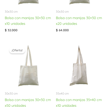
30x30 cm
30x30 cm
Bolsa con manijas 30×30 cm
Bolsa con manijas 30×30 cm
x10 unidades
x20 unidades
$
32.000
$
64.000
El
El
precio
precio
¡Oferta!
original
actual
era:
es:
$ 150.500.
$ 146.000.
30x30 cm
35x40 cm
Bolsa con manijas 30×30 cm
Bolsa con manijas 35×40 cm
x50 unidades
x10 unidades