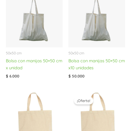
50x50 cm
50x50 cm
Bolsa con manijas 50×50 cm
Bolsa con manijas 50×50 cm
x unidad
x10 unidades
$
6.000
$
50.000
El
El
precio
precio
¡Oferta!
original
actual
era:
es:
$ 46.000.
$ 40.000.