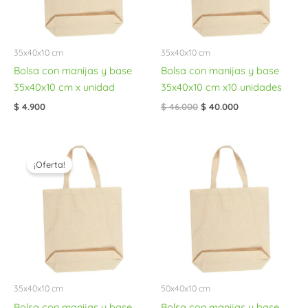
35x40x10 cm
35x40x10 cm
Bolsa con manijas y base
Bolsa con manijas y base
35x40x10 cm x unidad
35x40x10 cm x10 unidades
$
4.900
$
46.000
$
40.000
El
El
precio
precio
¡Oferta!
original
actual
era:
es:
$ 89.000.
$ 79.000.
35x40x10 cm
50x40x10 cm
Bolsa con manijas y base
Bolsa con manijas y base