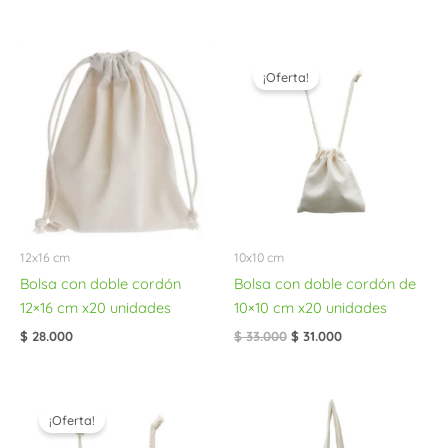
El
El
precio
precio
¡Oferta!
original
actual
era:
es:
$ 33.000.
$ 31.000.
12x16 cm
10x10 cm
Bolsa con doble cordón
Bolsa con doble cordón de
12×16 cm x20 unidades
10×10 cm x20 unidades
$
28.000
$
33.000
$
31.000
El
El
precio
precio
¡Oferta!
original
actual
era:
es: