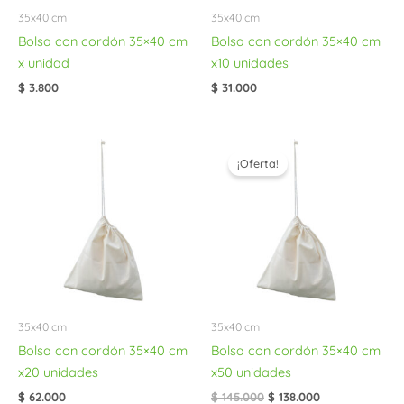
35x40 cm
35x40 cm
Bolsa con cordón 35×40 cm
Bolsa con cordón 35×40 cm
x unidad
x10 unidades
$
3.800
$
31.000
El
El
precio
precio
¡Oferta!
original
actual
era:
es:
$ 145.000.
$ 138.000.
35x40 cm
35x40 cm
Bolsa con cordón 35×40 cm
Bolsa con cordón 35×40 cm
x20 unidades
x50 unidades
$
62.000
$
145.000
$
138.000