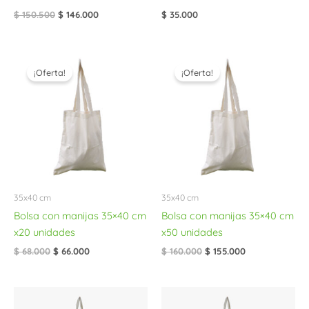
$
150.500
$
146.000
$
35.000
El
El
El
El
precio
precio
precio
precio
¡Oferta!
¡Oferta!
original
actual
original
actual
era:
es:
era:
es:
$ 68.000.
$ 66.000.
$ 160.000.
$ 155.000.
35x40 cm
35x40 cm
Bolsa con manijas 35×40 cm
Bolsa con manijas 35×40 cm
x20 unidades
x50 unidades
$
68.000
$
66.000
$
160.000
$
155.000