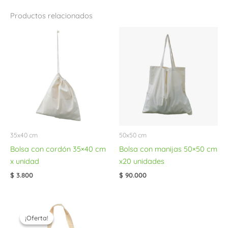
Productos relacionados
35x40 cm
50x50 cm
Bolsa con cordón 35×40 cm
Bolsa con manijas 50×50 cm
x unidad
x20 unidades
$
3.800
$
90.000
El
El
precio
precio
¡Oferta!
¡Oferta!
original
actual