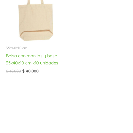
era:
es:
$ 46.000.
$ 40.000.
35x40x10 cm
Bolsa con manijas y base
35x40x10 cm x10 unidades
$
46.000
$
40.000