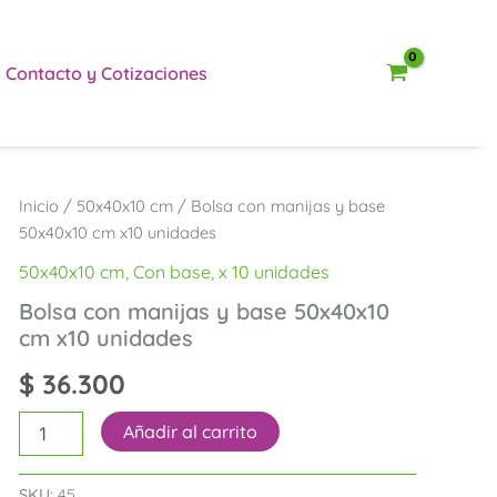
Contacto y Cotizaciones
Bolsa
Inicio
/
50x40x10 cm
/ Bolsa con manijas y base
con
50x40x10 cm x10 unidades
manijas
y
50x40x10 cm
,
Con base
,
x 10 unidades
base
Bolsa con manijas y base 50x40x10
50x40x10
cm x10 unidades
cm
x10
$
36.300
unidades
cantidad
Añadir al carrito
SKU:
45